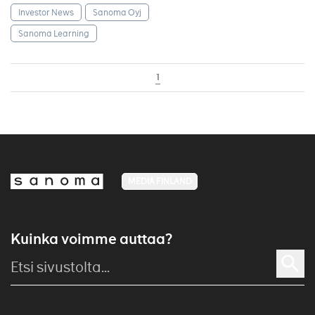
Investor News
Sanoma Oyj
Sanoma Learning
1
MEDIA FINLAND
Kuinka voimme auttaa?