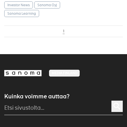
Investor News
Sanoma Oyj
Sanoma Learning
1
MEDIA FINLAND
Kuinka voimme auttaa?