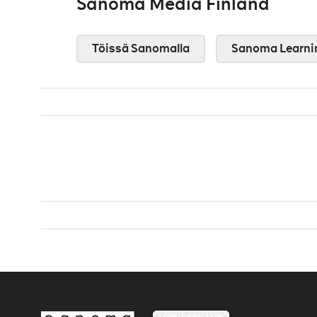
Sanoma Media Finland
Töissä Sanomalla
Sanoma Learni