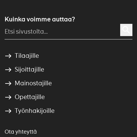
Kuinka voimme auttaa?
Tilaajille
Sijoittajille
Mainostajille
Opettajille
Työnhakijoille
Ota yhteyttä