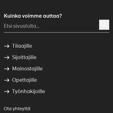
Kuinka voimme auttaa?
Tilaajille
Sijoittajille
Mainostajille
Opettajille
Työnhakijoille
Ota yhteyttä