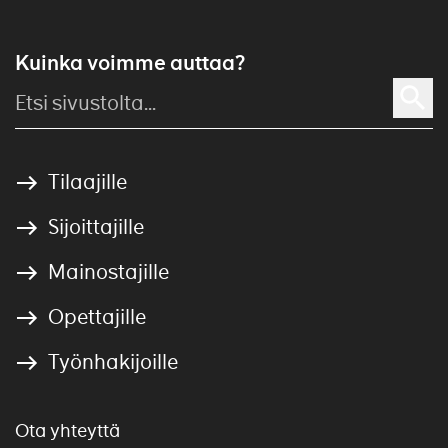
Kuinka voimme auttaa?
Tilaajille
Sijoittajille
Mainostajille
Opettajille
Työnhakijoille
Ota yhteyttä