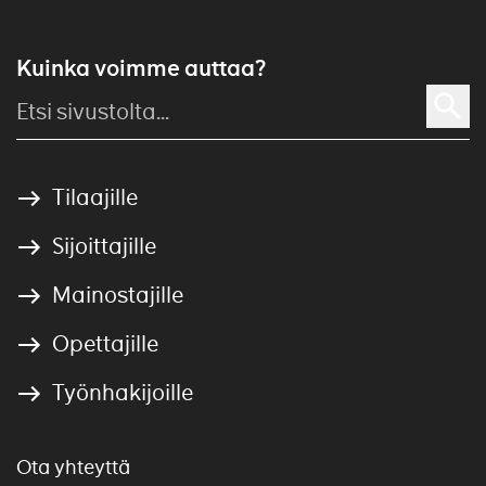
Kuinka voimme auttaa?
Tilaajille
Sijoittajille
Mainostajille
Opettajille
Työnhakijoille
Ota yhteyttä