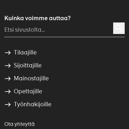
Kuinka voimme auttaa?
Tilaajille
Sijoittajille
Mainostajille
Opettajille
Työnhakijoille
Ota yhteyttä