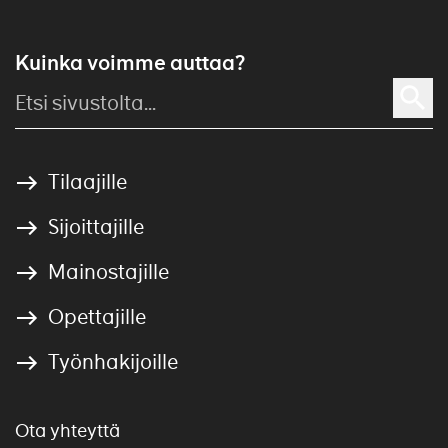
Kuinka voimme auttaa?
Tilaajille
Sijoittajille
Mainostajille
Opettajille
Työnhakijoille
Ota yhteyttä