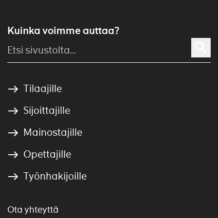
Kuinka voimme auttaa?
Tilaajille
Sijoittajille
Mainostajille
Opettajille
Työnhakijoille
Ota yhteyttä