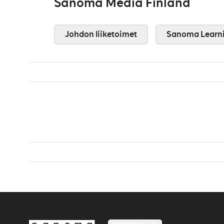
Sanoma Media Finland
Johdon liiketoimet
Sanoma Learn