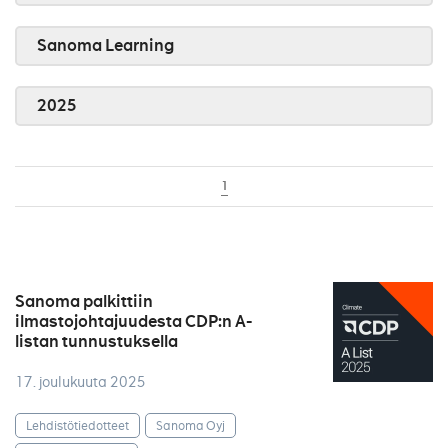
Sanoma Learning
2025
1
Sanoma palkittiin
ilmastojohtajuudesta CDP:n A-
listan tunnustuksella
17. joulukuuta 2025
Lehdistötiedotteet
Sanoma Oyj