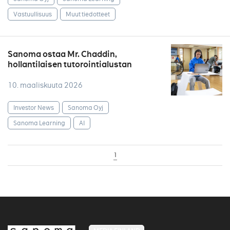
Vastuullisuus
Muut tiedotteet
Sanoma ostaa Mr. Chaddin,
hollantilaisen tutorointialustan
10. maaliskuuta 2026
Investor News
Sanoma Oyj
Sanoma Learning
AI
1