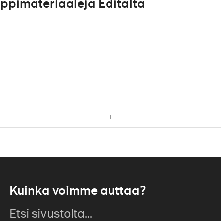
ppimateriaaleja Editalta
1
Kuinka voimme auttaa?