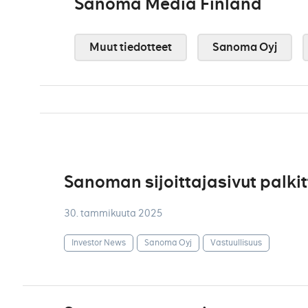
Sanoma Media Finland
Muut tiedotteet
Sanoma Oyj
Sanoman sijoittajasivut palki
30. tammikuuta 2025
Investor News
Sanoma Oyj
Vastuullisuus