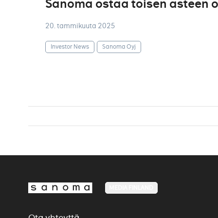
Sanoma ostaa toisen asteen o
20. tammikuuta 2025
Investor News
Sanoma Oyj
MEDIA FINLAND
Ota yhteyttä