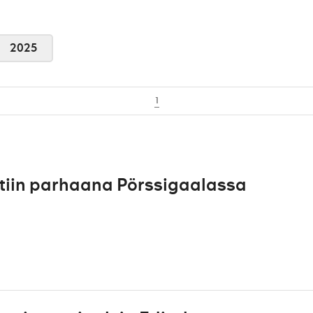
2025
1
ttiin parhaana Pörssigaalassa