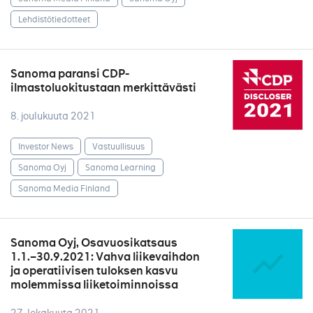
Lehdistötiedotteet
Sanoma paransi CDP-
ilmastoluokitustaan merkittävästi
8. joulukuuta 2021
Investor News
Vastuullisuus
Sanoma Oyj
Sanoma Learning
Sanoma Media Finland
Sanoma Oyj, Osavuosikatsaus
1.1.–30.9.2021: Vahva liikevaihdon
ja operatiivisen tuloksen kasvu
molemmissa liiketoiminnoissa