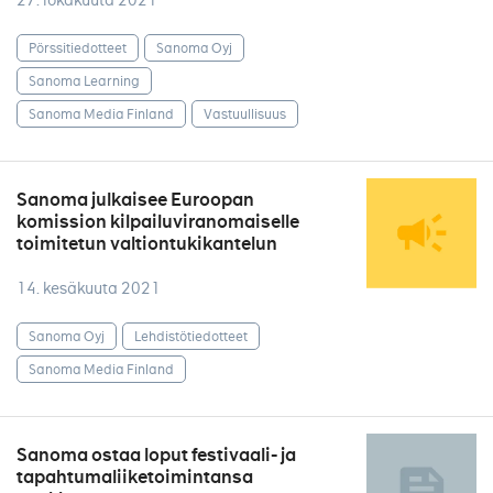
27. lokakuuta 2021
Pörssitiedotteet
Sanoma Oyj
Sanoma Learning
Sanoma Media Finland
Vastuullisuus
Sanoma julkaisee Euroopan
komission kilpailuviranomaiselle
toimitetun valtiontukikantelun
14. kesäkuuta 2021
Sanoma Oyj
Lehdistötiedotteet
Sanoma Media Finland
Sanoma ostaa loput festivaali- ja
tapahtumaliiketoimintansa