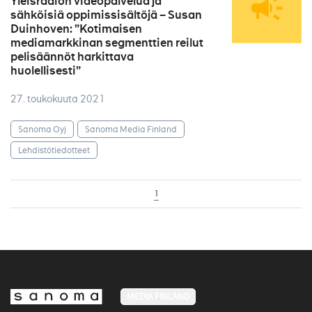
Yleisradion videopalvelua ja
sähköisiä oppimissisältöjä – Susan
Duinhoven: ”Kotimaisen
mediamarkkinan segmenttien reilut
pelisäännöt harkittava
huolellisesti”
27. toukokuuta 2021
Sanoma Oyj
Sanoma Media Finland
Lehdistötiedotteet
1
MEDIA FINLAND