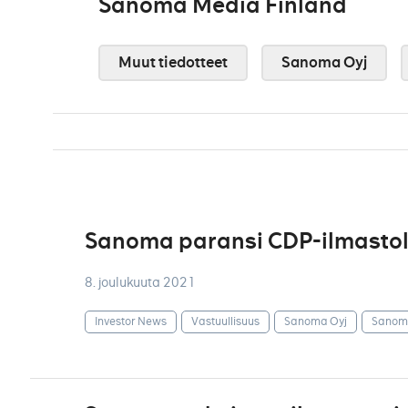
Sanoma Media Finland
Muut tiedotteet
Sanoma Oyj
Sanoma paransi CDP-ilmastol
8. joulukuuta 2021
Investor News
Vastuullisuus
Sanoma Oyj
Sanoma