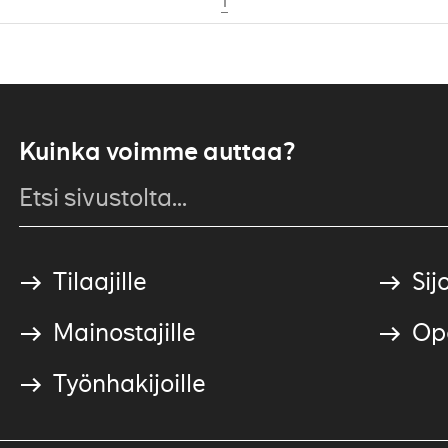
1
Kuinka voimme auttaa?
Tilaajille
Sijo
Mainostajille
Ope
Työnhakijoille