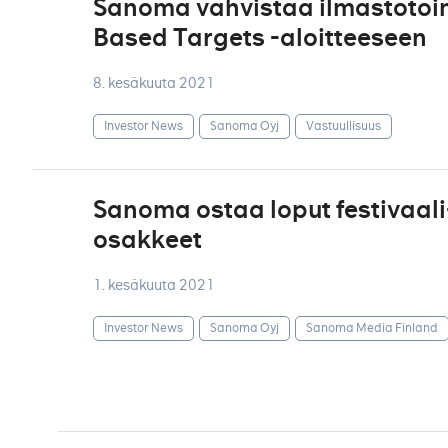
Sanoma vahvistaa ilmastotoim
Based Targets -aloitteeseen
8. kesäkuuta 2021
Investor News
Sanoma Oyj
Vastuullisuus
Sanoma ostaa loput festivaali
osakkeet
1. kesäkuuta 2021
Investor News
Sanoma Oyj
Sanoma Media Finland