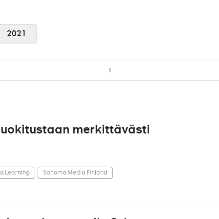
2021
1
uokitustaan merkittävästi
 Learning
Sanoma Media Finland