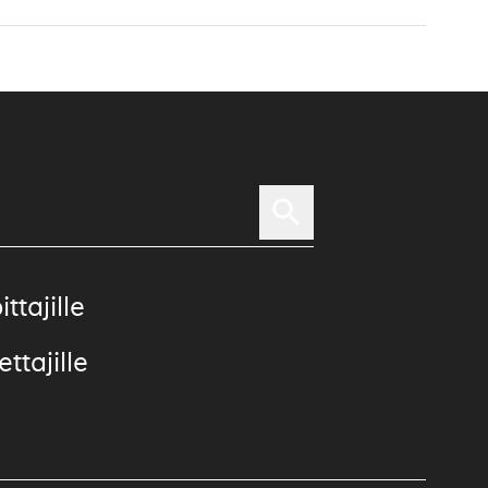
ittajille
ttajille