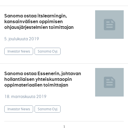
Sanoma ostaa itslearningin,
kansainvälisen oppimisen
ohjausjärjestelmien toimittajan
5. joulukuuta 2019
Investor News
Sanoma Oyj
Sanoma ostaa Essenerin, johtavan
hollantilaisen yhteiskuntaopin
oppimateriaalien toimittajan
18. marraskuuta 2019
Investor News
Sanoma Oyj
1