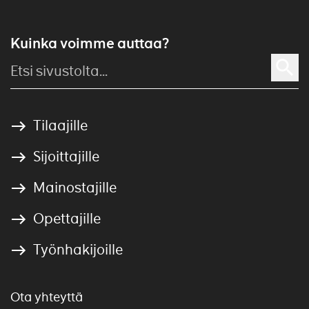
Kuinka voimme auttaa?
Tilaajille
Sijoittajille
Mainostajille
Opettajille
Työnhakijoille
Ota yhteyttä