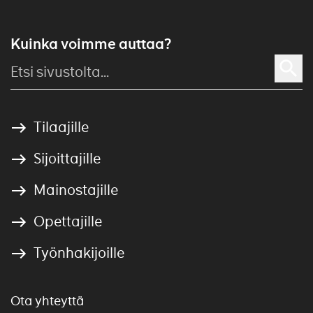
Kuinka voimme auttaa?
Tilaajille
Sijoittajille
Mainostajille
Opettajille
Työnhakijoille
Ota yhteyttä