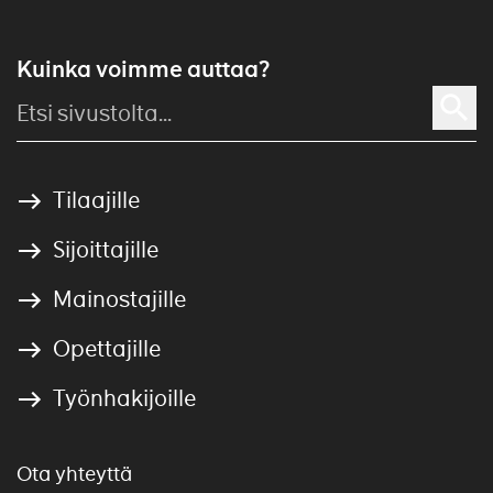
Kuinka voimme auttaa?
Tilaajille
Sijoittajille
Mainostajille
Opettajille
Työnhakijoille
Ota yhteyttä