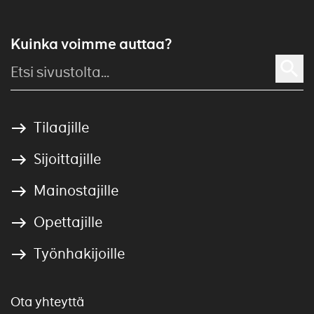
Kuinka voimme auttaa?
Tilaajille
Sijoittajille
Mainostajille
Opettajille
Työnhakijoille
Ota yhteyttä