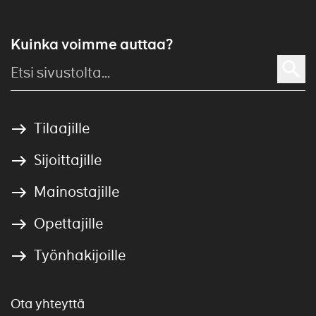
Kuinka voimme auttaa?
Tilaajille
Sijoittajille
Mainostajille
Opettajille
Työnhakijoille
Ota yhteyttä