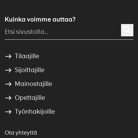
Kuinka voimme auttaa?
Tilaajille
Sijoittajille
Mainostajille
Opettajille
Työnhakijoille
Ota yhteyttä