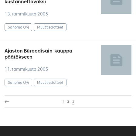
kustannettavaksi
13. tammikuuta 2005
Sanoma Oyj
Muut tiedotteet
Ajaston Büroodisain-kauppa
päätökseen
11. tammikuuta 2005
Sanoma Oyj
Muut tiedotteet
1
2
3