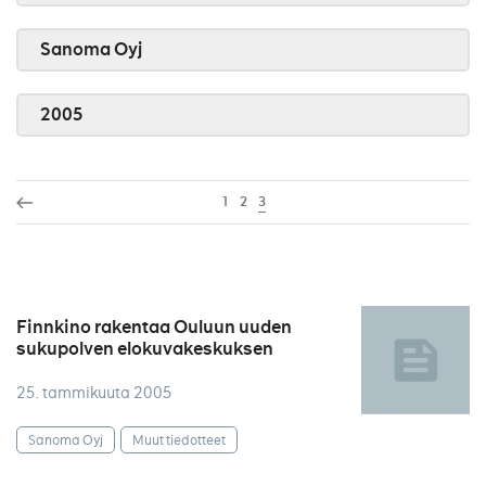
Sanoma Oyj
2005
1
2
3
Finnkino rakentaa Ouluun uuden
sukupolven elokuvakeskuksen
25. tammikuuta 2005
Sanoma Oyj
Muut tiedotteet